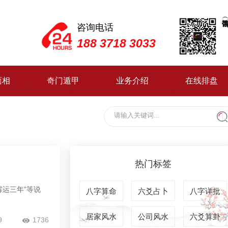
咨询电话
188 3718 3033
面相
奇门遁甲
业务介绍
在线排盘
热门标签
运三年”等说
八字算命
六爻占卜
八字详批
居家风水
公司风水
六爻算卦
9
1736