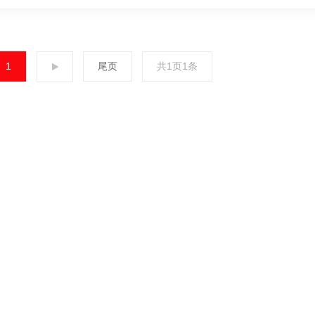
1
尾页
共1页1条