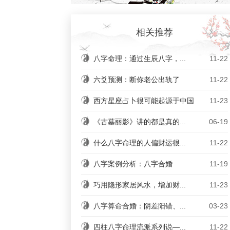
相关推荐
八字命理：通过生辰八字，...
11-22
六爻预测：断你老公出轨了
11-22
西方星座占卜很可能起源于中国
11-23
《古墓丽影》讲的都是真的...
06-19
什么八字命理的人偏财运很...
11-22
八字案例分析：八字合婚
11-19
巧用隐形家居风水，增加财...
11-23
八字算命合婚：阴差阳错、...
03-23
四柱八字命理流派系列说—...
11-22