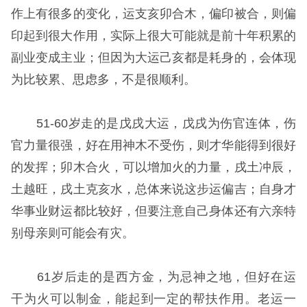
作上有很多的变化，运支亥卯合木，偏印被合，则偏
印起到很大作用，实际上很大可能就是前十年积累的
副业变成主业；但因为大运己亥都是耗身的，会体现
为比较累、思虑多，不是很顺利。
51-60岁走的是戊戌大运，戊戌为伤官连体，伤
官力量很强，好在用神木不受伤，则才华能得到很好
的发挥；卯木合火，可以增加火的力量，戌土冲辰，
土越旺，戌土克亥水，总体来说这步运偏吉；自身才
华事业财运都比较好，但要注意自己身体还有六亲特
别母亲则可能会有灾。
61岁后走的是西方金，为忌神之地，但好在运
干为火可以制金，能起到一定的帮扶作用。老运一