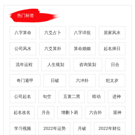
热门标签
八字算命
六爻占卜
八字详批
居家风水
公司风水
六爻算卦
算命婚姻
起名择日
流年运程
人生规划
咨询策划
日合
奇门遁甲
日破
六冲卦
犯太岁
公司起名
旬空
五黄二黑
暗动
进神
起名改名
月合
增删卜易
六合卦
退神
学习视频
2022年运势
月破
2022年财位