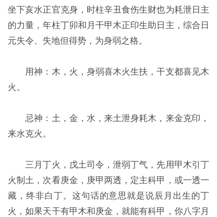
坐下亥水正官克身，时柱辛丑食伤生财也为耗泄日主
的力量，年柱丁卯和月干甲木正印生助日主，综合日
元失令、失地但得势，为身弱之格。
用神：木，火，身弱喜木火生扶，干支都喜见木
火。
忌神：土，金，水，来土泄身耗木，来金克印，
来水克火。
三月丁火，戊土司令，泄弱丁气，先用甲木引丁
火制土，次看庚金，庚甲两透，定主科甲，或一透一
藏，终非白丁。这句话的意思就是说辰月出生的丁
火，如果天干有甲木和庚金，就能有科甲，你八字月