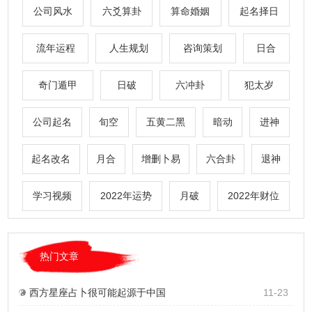
公司风水
六爻算卦
算命婚姻
起名择日
流年运程
人生规划
咨询策划
日合
奇门遁甲
日破
六冲卦
犯太岁
公司起名
旬空
五黄二黑
暗动
进神
起名改名
月合
增删卜易
六合卦
退神
学习视频
2022年运势
月破
2022年财位
热门文章
西方星座占卜很可能起源于中国
11-23