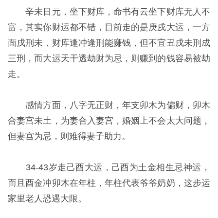
辛未日元，坐下财库，命书有云坐下财库无人不
富，其实你财运都不错，目前走的是庚戌大运，一方
面戌刑未，财库逢冲逢刑能赚钱，但不宜丑戌未刑成
三刑，而大运天干透劫财为忌，则赚到的钱容易被劫
走。
感情方面，八字无正财，年支卯木为偏财，卯木
合妻宫未土，为妻合入妻宫，婚姻上不会太大问题，
但妻宫为忌，则难得妻子助力。
34-43岁走己酉大运，己酉为土金相生忌神运，
而且酉金冲卯木在年柱，年柱代表爷爷奶奶，这步运
家里老人恐遇大限。