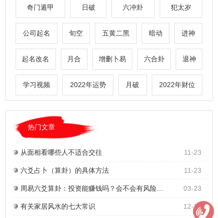
奇门遁甲
日破
六冲卦
犯太岁
公司起名
旬空
五黄二黑
暗动
进神
起名改名
月合
增删卜易
六合卦
退神
学习视频
2022年运势
月破
2022年财位
热门文章
从面相看哪些人不适合交往
11-23
六爻占卜（算卦）的具体方法
11-23
周易六爻算卦：投资能赚钱吗？会不会有风险？详细讲解主卦六冲与变卦六冲的区别！
03-23
有关家居风水的七大常识
12-17