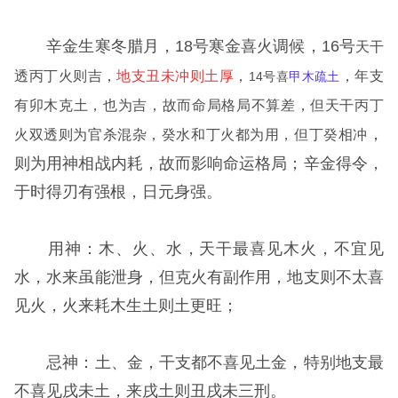
辛金生寒冬腊月，18号
寒金喜火调候
，16号
天干
透丙丁火则吉，
地支丑未冲则土厚
，
，年支
14号喜
甲木疏土
有卯木克土，也为吉，故而命局格局不算差，但天干丙丁
，
火双透则为官杀混杂，癸水和丁火都为用，但丁癸相冲
则为用神相战内耗，故而影响命运格局；辛金得令，
于时得刃有强根，日元身强。
用神：木、火、水，天干最喜见木火，不宜见
水，水来虽能泄身，但克火有副作用，地支则不太喜
见火，火来耗木生土则土更旺；
忌神：土、金，干支都不喜见土金，特别地支最
不喜见戌未土，来戌土则丑戌未三刑。