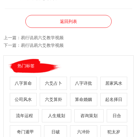
返回列表
上一篇：
易行说易六爻教学视频
下一篇：
易行说易六爻教学视频
热门标签
八字算命
六爻占卜
八字详批
居家风水
公司风水
六爻算卦
算命婚姻
起名择日
流年运程
人生规划
咨询策划
日合
奇门遁甲
日破
六冲卦
犯太岁