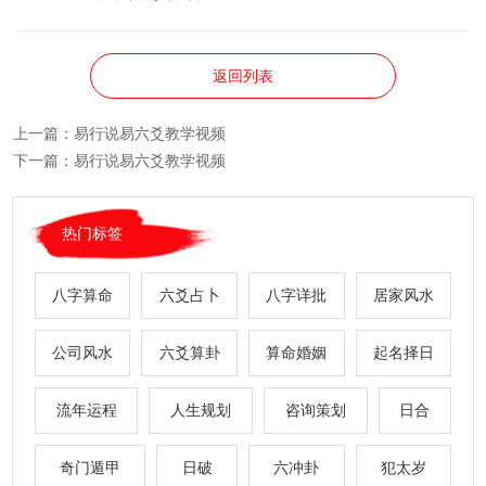
返回列表
上一篇：
易行说易六爻教学视频
下一篇：
易行说易六爻教学视频
热门标签
八字算命
六爻占卜
八字详批
居家风水
公司风水
六爻算卦
算命婚姻
起名择日
流年运程
人生规划
咨询策划
日合
奇门遁甲
日破
六冲卦
犯太岁