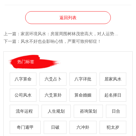
返回列表
上一篇：
家居环境风水：房屋周围树林茂密高大，对人运势的影响？
下一篇：
风水不好也会影响心情，严重可致抑郁症！
热门标签
八字算命
六爻占卜
八字详批
居家风水
公司风水
六爻算卦
算命婚姻
起名择日
流年运程
人生规划
咨询策划
日合
奇门遁甲
日破
六冲卦
犯太岁