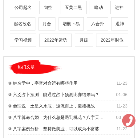
公司起名
旬空
五黄二黑
暗动
进神
起名改名
月合
增删卜易
六合卦
退神
学习视频
2022年运势
月破
2022年财位
热门文章
姓名学中，字音对命运有哪些作用
11-23
六爻占卜预测：能通过占卜预测比赛结果吗？
01-06
命理说：土星入水瓶，逆流而上，迎接挑战！
11-23
八字算命合婚：为什么总是遇到桃花？八字天生地合是好的缘分吗？能不能结婚？
03-22
八字案例分析：坚持做美业，可以成为小富婆
11-22