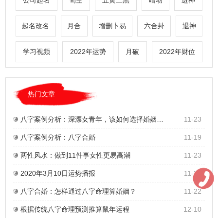
公司起名
旬空
五黄二黑
暗动
进神
起名改名
月合
增删卜易
六合卦
退神
学习视频
2022年运势
月破
2022年财位
热门文章
八字案例分析：深漂女青年，该如何选择婚姻与事业？
11-23
八字案例分析：八字合婚
11-19
两性风水：做到11件事女性更易高潮
11-23
2020年3月10日运势播报
11-23
八字合婚：怎样通过八字命理算婚姻？
11-22
根据传统八字命理预测推算鼠年运程
12-10