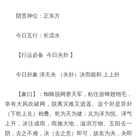
阴贵神位：正东方
今日五行：长流水
【行运必备 今日夬卦 】
今日卦象 泽天夬 （夬卦）决而能和 上上卦
【象曰】：蜘蛛脱网赛天军，粘住游蜂翅翎毛，
幸有大风吹破网，脱离灾难又逍遥。这个卦是异卦
（下乾上兑）相叠。乾为天为健；兑为泽为悦。泽气
上升，决注成雨，雨施大地，滋润万物。五阳去一
阴，去之不难，决（去之意）即可，故名为夬，夬即