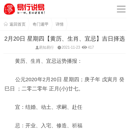
返回首页
奇门遁甲
详情
2月20日 星期四【黄历、生肖、宜忌】吉日择选
易知易行
2021-11-23
417
黄历、生肖、宜忌运势播报：
公元2020年2月20日 星期四；庚子年 戊寅月 癸
巳日 ；二零二零年 正月(小)廿七。
宜：结婚、动土、求嗣、赴任
忌：开业、入宅、修造、祈福