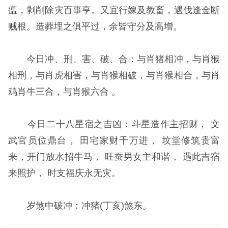
瘟，剥削除灾百事亨。又宜行嫁及教畜，遇伐逢金断
贼根。造葬埋之俱平过，余皆守分及高增。
今日冲、刑、害、破、合：与肖猪相冲，与肖猴
相刑，与肖虎相害，与肖猴相破，与肖猴相合，与肖
鸡肖牛三合，与肖猴六合 。
今日二十八星宿之吉凶：斗星造作主招财， 文
武官员位鼎台， 田宅家财千万进， 坟堂修筑贵富
来，开门放水招牛马， 旺蚕男女主和谐， 遇此吉宿
来照护， 时支福庆永无灾。
岁煞中破冲：冲猪(丁亥)煞东。