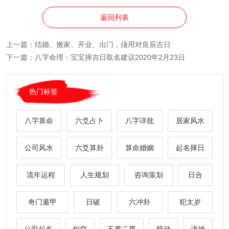
返回列表
上一篇：
结婚、搬家、开业、出门，须用对良辰吉日
下一篇：
八字命理：宝宝择吉日取名建议2020年2月23日
热门标签
八字算命
六爻占卜
八字详批
居家风水
公司风水
六爻算卦
算命婚姻
起名择日
流年运程
人生规划
咨询策划
日合
奇门遁甲
日破
六冲卦
犯太岁